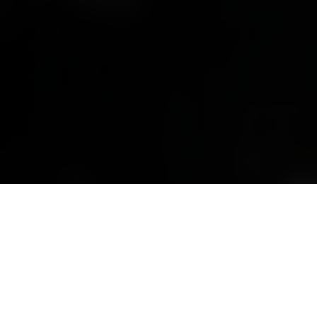
W Events skapar minnesvä