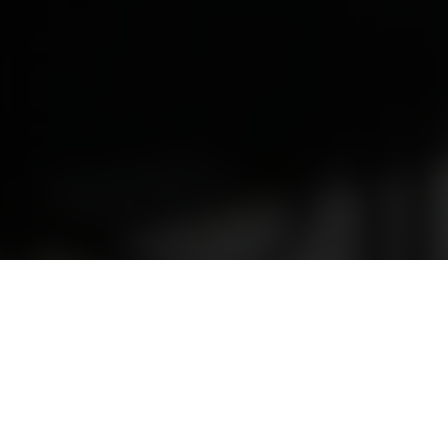
Om oss
rda upplevelser för företagsevenemang, privata firanden och stu